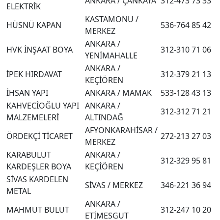
ANKARA / ÇANKAYA
312-473 73 33
ELEKTRİK
KASTAMONU /
HÜSNÜ KAPAN
536-764 85 42
MERKEZ
ANKARA /
HVK İNŞAAT BOYA
312-310 71 06
YENİMAHALLE
ANKARA /
İPEK HIRDAVAT
312-379 21 13
KEÇİÖREN
İHSAN YAPI
ANKARA / MAMAK
533-128 43 13
KAHVECİOĞLU YAPI
ANKARA /
312-312 71 21
MALZEMELERİ
ALTINDAĞ
AFYONKARAHİSAR /
ÖRDEKÇİ TİCARET
272-213 27 03
MERKEZ
KARABULUT
ANKARA /
312-329 95 81
KARDEŞLER BOYA
KEÇİÖREN
SİVAS KARDELEN
SİVAS / MERKEZ
346-221 36 94
METAL
ANKARA /
MAHMUT BULUT
312-247 10 20
ETİMESGUT