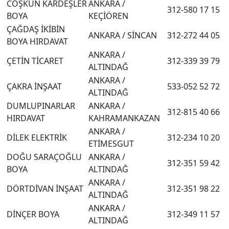
COŞKUN KARDEŞLER
ANKARA /
312-580 17 15
BOYA
KEÇİÖREN
ÇAĞDAŞ İKİBİN
ANKARA / SİNCAN
312-272 44 05
BOYA HIRDAVAT
ANKARA /
ÇETİN TİCARET
312-339 39 79
ALTINDAĞ
ANKARA /
ÇAKRA İNŞAAT
533-052 52 72
ALTINDAĞ
DUMLUPINARLAR
ANKARA /
312-815 40 66
HIRDAVAT
KAHRAMANKAZAN
ANKARA /
DİLEK ELEKTRİK
312-234 10 20
ETİMESGUT
DOĞU SARAÇOĞLU
ANKARA /
312-351 59 42
BOYA
ALTINDAĞ
ANKARA /
DÖRTDİVAN İNŞAAT
312-351 98 22
ALTINDAĞ
ANKARA /
DİNÇER BOYA
312-349 11 57
ALTINDAĞ