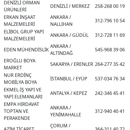
DENİZLİ ORMAN
DENİZLİ / MERKEZ
258-268 00 19
ÜRÜNLERİ
ERKAN İNŞAAT
ANKARA /
312-796 10 54
MALZEMELERİ
NALLIHAN
ELİBOL GRUP YAPI
ANKARA / GÜDÜL
312-728 11 69
MALZEMELERİ
ANKARA /
EDEN MÜHENDİSLİK
545-968 39 06
ALTINDAĞ
EROĞLU BOYA
SAKARYA / ERENLER
264-277 35 42
MARKET
NUR ERDİNÇ
İSTANBUL / EYÜP
537-034 76 34
MOBİLYA BOYA
EKMEL-İŞ YAPI VE
ANTALYA / KEPEZ
242-346 45 41
YAPI ELEMANLARI
EMPA HIRDAVAT
ANKARA /
TOPTAN VE
312-940 40 41
YENİMAHALLE
PERAKENDE
ÇORUM /
AZİM TİCARET
364-311 40 72