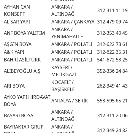
AYHAN CAN
ANKARA /
312-311 11 19
KONSEPT
ALTINDAĞ
AL SAR YAPI
ANKARA / ÇANKAYA
312-479 09 74
ANKARA /
ANF BOYA YALITIM
312-353 40 45
YENİMAHALLE
AŞGIN BOYA
ANKARA / POLATLI
312-622 73 61
A&K YAPI
ANKARA / POLATLI
312-622 35 31
BAHRİ ASİLTÜRK
ANKARA / POLATLI
541-672 53 25
KAYSERİ /
ALİBEYOĞLU A.Ş.
352-336 24 84
MELİKGAZİ
KOCAELİ /
ARI BOYA
262-349 41 43
BAŞİSKELE
AYKO YAPI HIRDAVAT
ANTALYA / SERİK
553-595 65 21
BOYA
ANKARA /
BAŞARI BOYA
312-311 20 06
ALTINDAĞ
BAYRAKTAR GRUP
ANKARA /
312-349 24 82