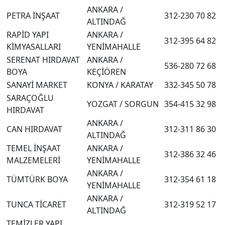
ANKARA /
PETRA İNŞAAT
312-230 70 82
ALTINDAĞ
RAPİD YAPI
ANKARA /
312-395 64 82
KİMYASALLARI
YENİMAHALLE
SERENAT HIRDAVAT
ANKARA /
536-280 72 68
BOYA
KEÇİÖREN
SANAYİ MARKET
KONYA / KARATAY
332-345 50 78
SARAÇOĞLU
YOZGAT / SORGUN
354-415 32 98
HIRDAVAT
ANKARA /
CAN HIRDAVAT
312-311 86 30
ALTINDAĞ
TEMEL İNŞAAT
ANKARA /
312-386 32 46
MALZEMELERİ
YENİMAHALLE
ANKARA /
TÜMTÜRK BOYA
312-354 61 18
YENİMAHALLE
ANKARA /
TUNCA TİCARET
312-319 52 17
ALTINDAĞ
TEMİZLER YAPI