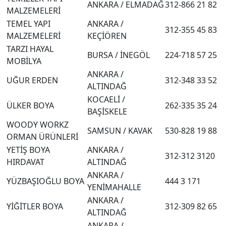
ANKARA / ELMADAĞ
312-866 21 82
MALZEMELERİ
TEMEL YAPI
ANKARA /
312-355 45 83
MALZEMELERİ
KEÇİÖREN
TARZI HAYAL
BURSA / İNEGÖL
224-718 57 25
MOBİLYA
ANKARA /
UĞUR ERDEN
312-348 33 52
ALTINDAĞ
KOCAELİ /
ÜLKER BOYA
262-335 35 24
BAŞİSKELE
WOODY WORKZ
SAMSUN / KAVAK
530-828 19 88
ORMAN ÜRÜNLERİ
YETİŞ BOYA
ANKARA /
312-312 3120
HIRDAVAT
ALTINDAĞ
ANKARA /
YÜZBAŞIOĞLU BOYA
444 3 171
YENİMAHALLE
ANKARA /
YİĞİTLER BOYA
312-309 82 65
ALTINDAĞ
ANKARA /