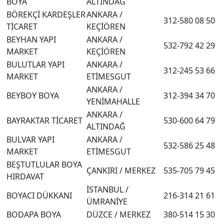
BOYA
ALTINDAĞ
BÖREKÇİ KARDEŞLER
ANKARA /
312-580 08 50
TİCARET
KEÇİÖREN
BEYHAN YAPI
ANKARA /
532-792 42 29
MARKET
KEÇİÖREN
BULUTLAR YAPI
ANKARA /
312-245 53 66
MARKET
ETİMESGUT
ANKARA /
BEYBOY BOYA
312-394 34 70
YENİMAHALLE
ANKARA /
BAYRAKTAR TİCARET
530-600 64 79
ALTINDAĞ
BULVAR YAPI
ANKARA /
532-586 25 48
MARKET
ETİMESGUT
BEŞTUTLULAR BOYA
ÇANKIRI / MERKEZ
535-705 79 45
HIRDAVAT
İSTANBUL /
BOYACI DÜKKANI
216-314 21 61
ÜMRANİYE
BODAPA BOYA
DÜZCE / MERKEZ
380-514 15 30