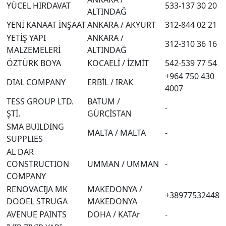
YÜCEL HIRDAVAT
533-137 30 20
ALTINDAĞ
YENİ KANAAT İNŞAAT
ANKARA / AKYURT
312-844 02 21
YETİŞ YAPI
ANKARA /
312-310 36 16
MALZEMELERİ
ALTINDAĞ
ÖZTÜRK BOYA
KOCAELİ / İZMİT
542-539 77 54
+964 750 430
DIAL COMPANY
ERBİL / IRAK
4007
TESS GROUP LTD.
BATUM /
-
ŞTİ.
GÜRCİSTAN
SMA BUILDING
MALTA / MALTA
-
SUPPLIES
AL DAR
CONSTRUCTION
UMMAN / UMMAN
-
COMPANY
RENOVACIJA MK
MAKEDONYA /
+38977532448
DOOEL STRUGA
MAKEDONYA
AVENUE PAINTS
DOHA / KATAr
-