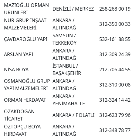
MAZIOĞLU ORMAN
DENİZLİ / MERKEZ
258-268 00 19
ÜRÜNLERİ
NUR GRUP İNŞAAT
ANKARA /
312-350 00 33
MALZEMELERİ
ALTINDAĞ
SAMSUN /
ÇAVDAROĞLU YAPI
532-161 88 55
TEKKEKÖY
ANKARA /
ARSLAN YAPI
312-309 24 39
ALTINDAĞ
İSTANBUL /
NİSA BOYA
212-706 44 55
BAŞAKŞEHİR
OSMANOĞLU GRUP
ANKARA /
312-310 00 08
YAPI MALZEMELERİ
ALTINDAĞ
ANKARA /
ORMAN HIRDAVAT
312-324 14 42
YENİMAHALLE
ÖZAKDOĞAN
ANKARA / POLATLI
312-623 79 96
TİCARET
ÖZTOPÇU BOYA
ANKARA /
312-348 78 77
HIRDAVAT
ALTINDAĞ