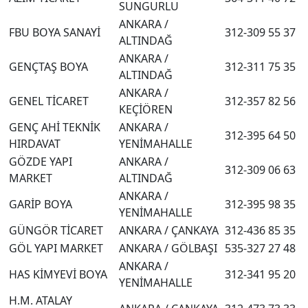
SUNGURLU
ANKARA /
FBU BOYA SANAYİ
312-309 55 37
ALTINDAĞ
ANKARA /
GENÇTAŞ BOYA
312-311 75 35
ALTINDAĞ
ANKARA /
GENEL TİCARET
312-357 82 56
KEÇİÖREN
GENÇ AHİ TEKNİK
ANKARA /
312-395 64 50
HIRDAVAT
YENİMAHALLE
GÖZDE YAPI
ANKARA /
312-309 06 63
MARKET
ALTINDAĞ
ANKARA /
GARİP BOYA
312-395 98 35
YENİMAHALLE
GÜNGÖR TİCARET
ANKARA / ÇANKAYA
312-436 85 35
GÖL YAPI MARKET
ANKARA / GÖLBAŞI
535-327 27 48
ANKARA /
HAS KİMYEVİ BOYA
312-341 95 20
YENİMAHALLE
H.M. ATALAY